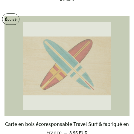
Woodhi
Épuisé
Carte en bois écoresponsable Travel Surf & fabriqué en
France
Prix régulier
—
3,95 EUR