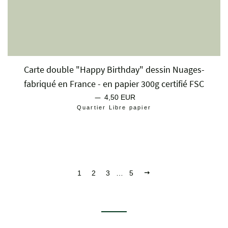
Carte double "Happy Birthday" dessin Nuages-
fabriqué en France - en papier 300g certifié FSC
—
Prix régulier
4,50 EUR
Quartier Libre papier
Suivant
1
2
3
…
5