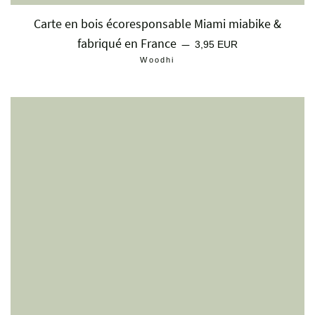
Carte en bois écoresponsable Miami miabike &
fabriqué en France
Prix régulier
—
3,95 EUR
Woodhi