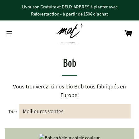
Livraison Gratuite et DEUX ARBRES à planter avec
Reforestaction - à partir de 150€ d'achat
Pan
Navigation
Bob
Vous trouverez ici nos bio Bob tous fabriqués en
Europe!
Trier