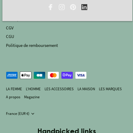
Compte client
Nous écrire
Politique de confidentialité
CGV
CGU
Politique de remboursement
LA FEMME
L'HOMME
LES ACCESSOIRES
LA MAISON
LES MARQUES
A propos
Magazine
Devise
France (EUR €)
Handpicked links