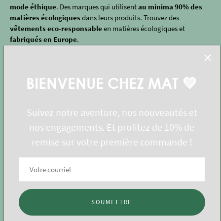
mode éthique
. Des marques qui utilisent
au minima 90% des
matières écologiques
dans leurs produits. Trouvez des
vêtements eco-responsable
en matières écologiques et
fabriqués en Europe
.
BIENVENUE CHEZ MAT 💚
NEWSLETTER
Pour être au courant tous les mois de nos nouveautés, des articles
Suivez notre aventure, nos nouveautés et
de blog et de l'actu écoresponsable !
nos engagements. Et profitez de 10% de
remise sur votre première commande !
AIDE & INFOS
SOUMETTRE
Recherche