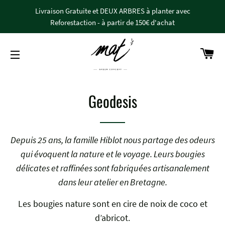
Livraison Gratuite et DEUX ARBRES à planter avec
Reforestaction - à partir de 150€ d'achat
Pan
Navigation
Geodesis
Depuis 25 ans, la famille Hiblot nous partage des odeurs
qui évoquent la nature et le voyage. Leurs bougies
délicates et raffinées sont fabriquées artisanalement
dans leur atelier en Bretagne.
Les bougies nature sont en cire de noix de coco et
d’abricot.