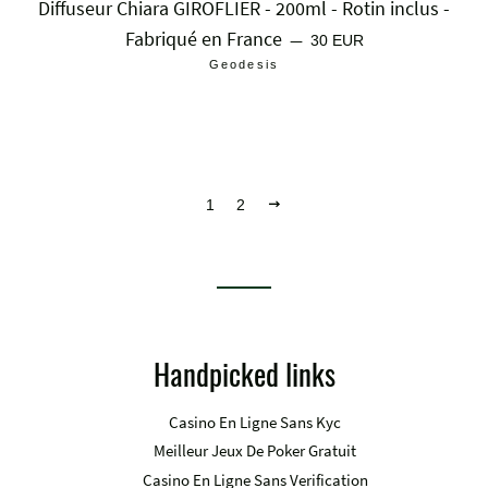
Diffuseur Chiara GIROFLIER - 200ml - Rotin inclus -
Fabriqué en France
Prix régulier
—
30 EUR
Geodesis
Suivant
1
2
Handpicked links
Casino En Ligne Sans Kyc
Meilleur Jeux De Poker Gratuit
Casino En Ligne Sans Verification