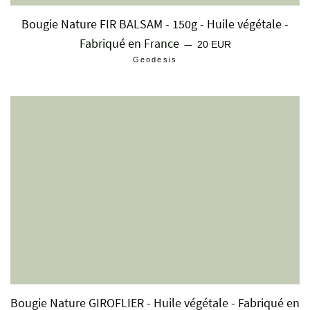
Bougie Nature FIR BALSAM - 150g - Huile végétale -
Fabriqué en France
Prix régulier
—
20 EUR
Geodesis
Bougie Nature GIROFLIER - Huile végétale - Fabriqué en