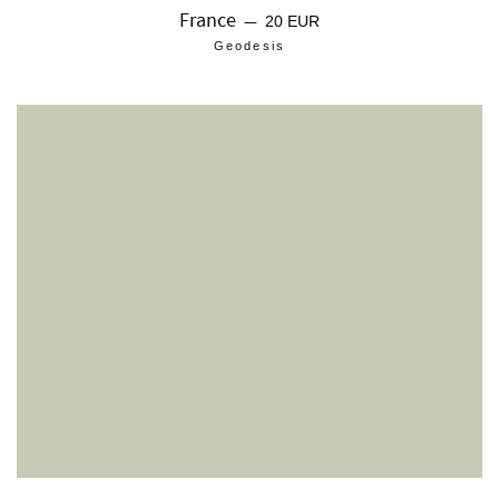
France
Prix régulier
—
20 EUR
Geodesis