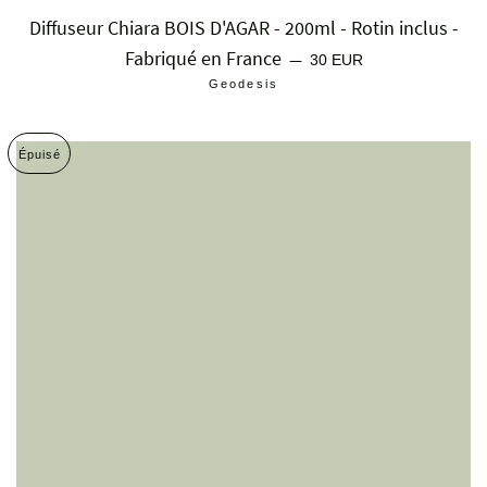
Diffuseur Chiara BOIS D'AGAR - 200ml - Rotin inclus -
Fabriqué en France
Prix régulier
—
30 EUR
Geodesis
Épuisé