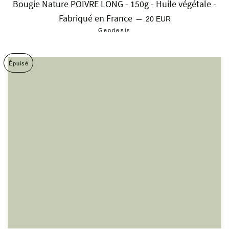
Bougie Nature POIVRE LONG - 150g - Huile végétale -
Fabriqué en France
Prix régulier
—
20 EUR
Geodesis
Épuisé