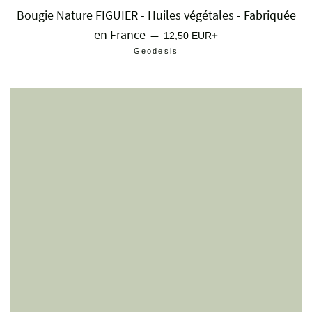
Bougie Nature FIGUIER - Huiles végétales - Fabriquée
en France
Prix régulier
+
—
12,50 EUR
Geodesis