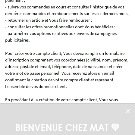
paiement ;
- suivre vos commandes en cours et consulter l’historique de vos
dernières commandes et remboursements sur les six derniers mois ;
- retourner un article et Vous faire rembourser ;
- consulter les offres promotionnelles dont Vous bénéficiez ;
- paramétrer vos options relatives aux envois de campagnes
publicitaires.
Pour créer votre compte client, Vous devez remplir un formulaire
d’inscription comprenant vos coordonnées (civilité, nom, prénom,
adresse postale et email, téléphone, date de naissance) et créer
votre mot de passe personnel. Vous recevrez alors un email
confirmant la création de votre compte client et reprenant
l’ensemble de vos données client.
En procédant à la création de votre compte client, Vous vous
engagez à fournir des informations exactes, complètes et à jour.
Il est précisé que vos identifiants (adresse email ou numéro client
BIENVENUE CHEZ MAT 💚
et mot de passe) sont sous votre entière responsabilité. Il vous
appartient donc de veiller à la confidentialité de ces informations,