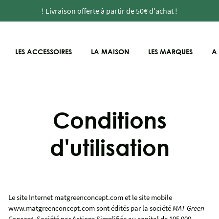
! Livraison offerte à partir de 50€ d'achat !
LES ACCESSOIRES
LA MAISON
LES MARQUES
A
Conditions
d'utilisation
Le site Internet matgreenconcept.com et le site mobile
www.matgreenconcept.com sont édités par la société
MAT Green
Concept
, Société par Actions Simplifiée au capital de 105 000