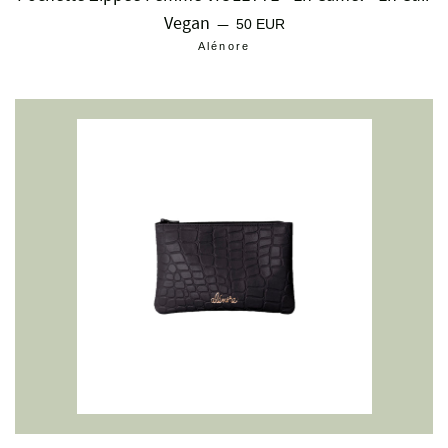
Vegan
Prix régulier
—
50 EUR
Alénore