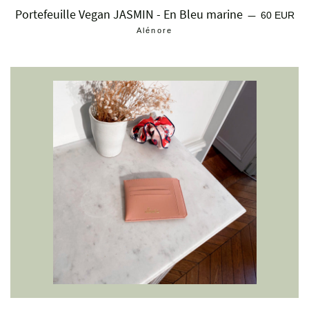
Portefeuille Vegan JASMIN - En Bleu marine
Prix régulie
—
60 EUR
Alénore