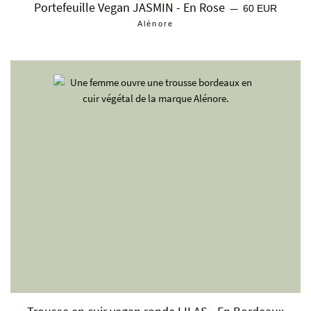
Portefeuille Vegan JASMIN - En Rose
Prix régulier
—
60 EUR
Alénore