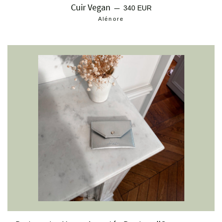
Cuir Vegan
Prix régulier
—
340 EUR
Alénore