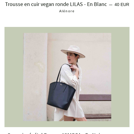
Trousse en cuir vegan ronde LILAS - En Blanc
Prix réguli
—
40 EUR
Alénore