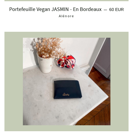
Portefeuille Vegan JASMIN - En Bordeaux
Prix régulier
—
60 EUR
Alénore