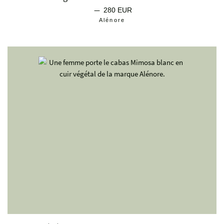
—
Prix régulier
280 EUR
Alénore