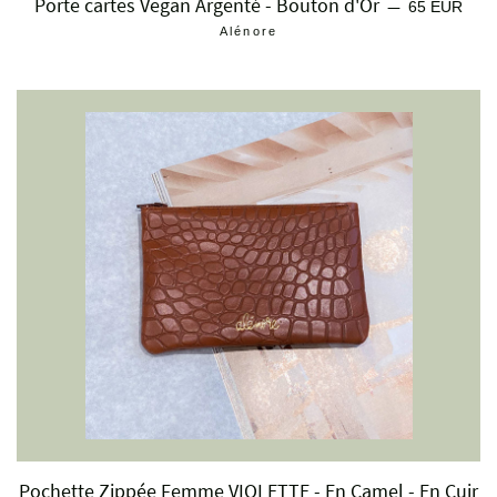
Porte cartes Vegan Argenté - Bouton d'Or
Prix régulier
—
65 EUR
Alénore
Pochette Zippée Femme VIOLETTE - En Camel - En Cuir