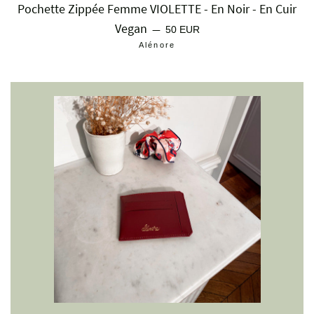
Pochette Zippée Femme VIOLETTE - En Noir - En Cuir
Vegan
Prix régulier
—
50 EUR
Alénore