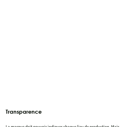
Transparence
La marque doit pouvoir indiquer chaque lieu de production. Mais