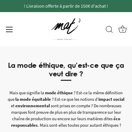
! Livraison offerte à partir de 150€ d'achat !
0
Passer
au
contenu
La mode éthique, qu’est-ce que ça
veut dire ?
Mais que signifie la
mode éthique
? Est-ce la même définition
que
la mode équitable
? Est-ce que les notions d’
impact social
et
environnemental
sont prises en compte ? De nombreuses
marques font preuve de plus en plus de transparence sur leur
chaîne de production ou encore sur leurs matières dites
éco
responsables
. Mais sont-elles toutes pour autant éthiques ?