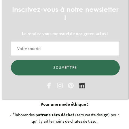
Inscrivez-vous à notre newsletter
!
Le rendez-vous mensuel de nos green actus !
SOUMETTRE
LA CRÉATION, CONFECTION DU VÊTEMENT : PATRONAGE, CHOIX DES
MATÉRIAUX, COUTURE
Pour une mode éthique :
- Élaborer des
patrons zéro déchet
(zero waste design) pour
qu’il y ait le moins de chutes de tissu.