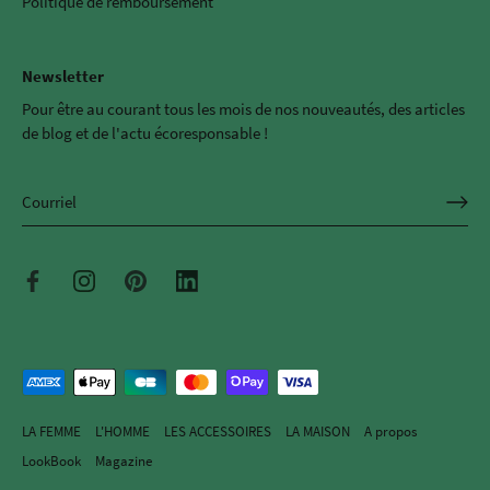
Politique de remboursement
Newsletter
Pour être au courant tous les mois de nos nouveautés, des articles
de blog et de l'actu écoresponsable !
LA FEMME
L'HOMME
LES ACCESSOIRES
LA MAISON
A propos
LookBook
Magazine