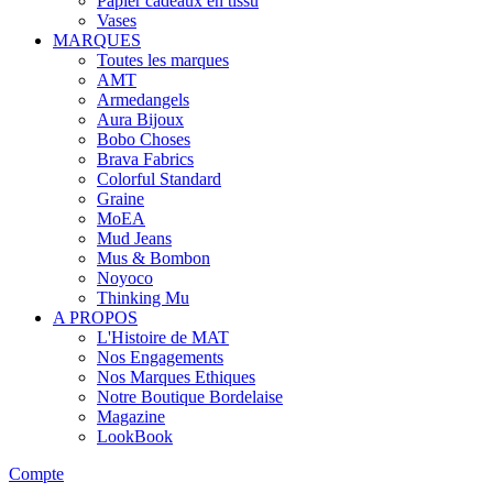
Papier cadeaux en tissu
Vases
MARQUES
Toutes les marques
AMT
Armedangels
Aura Bijoux
Bobo Choses
Brava Fabrics
Colorful Standard
Graine
MoEA
Mud Jeans
Mus & Bombon
Noyoco
Thinking Mu
A PROPOS
L'Histoire de MAT
Nos Engagements
Nos Marques Ethiques
Notre Boutique Bordelaise
Magazine
LookBook
Compte