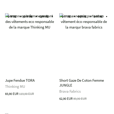
OFFRE
OFFRE
OFFRE
OFFRE
OFFRE
OFFRE
OFFRE
OFFRE
OFFRE
OFFRE
OF
Jupe Fendue TORA
Short Gaze De Coton Femme
JUNGLE
Thinking MU
Brava Fabrics
83,90 EUR
119,90 EUR
62,90 EUR
89,90 EUR