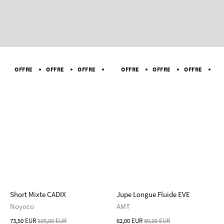
OFFRE
OFFRE
OFFRE
OFFRE
OFFRE
OFFRE
OFFRE
OFFRE
OFFRE
OFFRE
OF
Short Mixte CADIX
Jupe Longue Fluide EVE
Noyoco
AMT
73,50 EUR
105,00 EUR
62,00 EUR
89,00 EUR