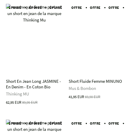
ÉPUISÉ
ÉPUISÉ
ÉPUISÉ
ÉPUISÉ
OFFRE
OFFRE
ÉPUISÉ
OFFRE
ÉPUISÉ
OF
Short En Jean Long JASMINE -
Short Fluide Femme MINUNO
En Denim - En Coton Bio
Mus & Bombon
Thinking MU
41,95 EUR
69,90 EUR
62,95 EUR
89,95 EUR
ÉPUISÉ
ÉPUISÉ
ÉPUISÉ
ÉPUISÉ
OFFRE
OFFRE
ÉPUISÉ
OFFRE
ÉPUISÉ
OF