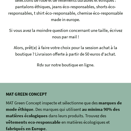
sélections de robe et de vêtements durables et éthiques :
pantalons éthiques, jeans éco-responsables, shorts éco-
responsables, t shirt éco-responsable, chemise éco-responsable
made in europe.
Si vous avez la moindre question concernant une taille, écrivez
nous par mail !
Alors, prêt(e) à faire votre choix pour la session achat à la
boutique ? Livraison offerte à partir de 50 euros d'achat.
Rdv sur notre boutique en ligne.
MAT GREEN CONCEPT
MAT Green Concept inspecte et sélectionne que des
marques de
mode éthique
. Des marques qui utilisent
au minima 90% des
matières écologiques
dans leurs produits. Trouvez des
vêtements eco-responsable
en matières écologiques et
fabriqués en Europe
.