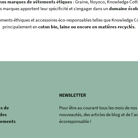
nos marques de vêtements étiques
: Graine, Noyoco, Knowledge Cott
os marques apportent leur spécificité et s’engager dans un
domaine écol
ments éthiques et accessoires éco-responsables telles que Knowledge C
principalement en
coton bio, laine ou encore en matières recyclés
.
NEWSLETTER
s de
Pour être au courant tous les mois de nos
des
nouveautés, des articles de blog et de l'a
tements
écoresponsable !