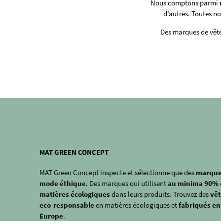
Nous comptons parmi
d’autres. Toutes n
Des marques de vête
MAT GREEN CONCEPT
MAT Green Concept inspecte et sélectionne que des
marque
mode éthique
. Des marques qui utilisent
au minima 90% 
matières écologiques
dans leurs produits. Trouvez des
vê
eco-responsable
en matières écologiques et
fabriqués en
Europe
.