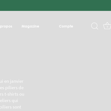
 propos
Magazine
Compte
0
ui en janvier
s piliers de
rs t-shirts ou
eliers qui
piliers sont