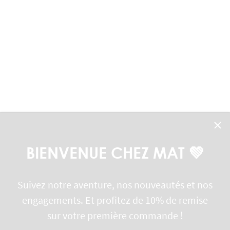
BIENVENUE CHEZ MAT 💚
ateau week-end - En Plusieurs
Suivez notre aventure, nos nouveautés et nos
iqué en France
engagements. Et profitez de 10% de remise
00 EUR
sur votre première commande !