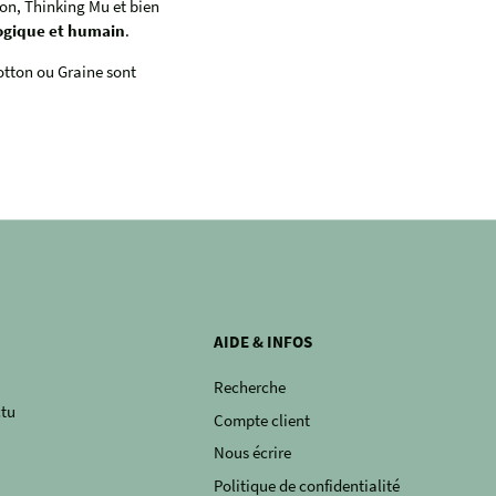
on, Thinking Mu et bien
ogique et humain
.
otton ou Graine sont
AIDE & INFOS
Recherche
ctu
Compte client
Nous écrire
Politique de confidentialité