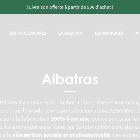
! Livraison offerte à partir de 50€ d'achat !
LES ACCESSOIRES
LA MAISON
LES MARQUES
A
Albatras
ATRAS il y a trois amis : Arthur, Clémentine et Maxence q
cent dans la mode écoresponsable en créant ALBATRAS. Le
 sont la fabrication
100% française
que ce soit pour leu
s. Ils souhaitent aussi favoriser la fabrication dans des at
 à la
réinsertion sociale et professionnelle
. Les autres 