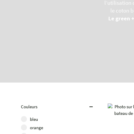
l’utilisatio
le coton b
Le green 
Couleurs
bleu
orange