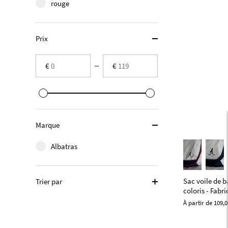
rouge
Prix
€
€
Marque
Albatras
Sac voile de b
Trier par
coloris - Fabr
À partir de
109,